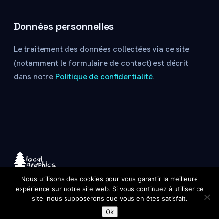
Données personnelles
Le traitement des données collectées via ce site
(notamment le formulaire de contact) est décrit
dans notre
Politique de confidentialité
.
ACCUEIL
·
MENTIONS LÉGALES
·
Nous utilisons des cookies pour vous garantir la meilleure
POLITIQUE DE CONFIDENTIALITÉ
expérience sur notre site web. Si vous continuez à utiliser ce
© Local Graphics · Annecy · Air pur et idées
site, nous supposerons que vous en êtes satisfait.
fraîches
Ok