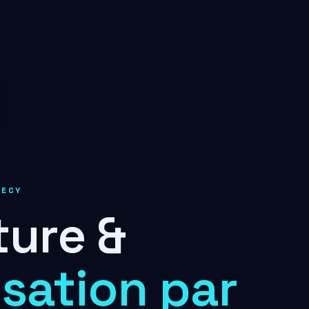
NECY
ture &
sation par